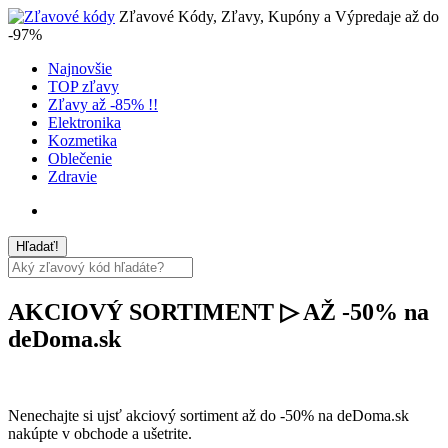
Zľavové Kódy, Zľavy, Kupóny a Výpredaje až do
-97%
Najnovšie
TOP zľavy
Zľavy až -85% !!
Elektronika
Kozmetika
Oblečenie
Zdravie
AKCIOVÝ SORTIMENT ▷ AŽ -50% na
deDoma.sk
Nenechajte si ujsť akciový sortiment až do -50% na deDoma.sk
nakúpte v obchode a ušetrite.