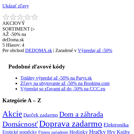
Ukázať zľavy
AKCIOVÝ
SORTIMENT ▷
AŽ -50% na
deDoma.sk
5
Hlasov:
4
Pre obchod
DEDOMA.sk
| Zaradené v
Výpredaj až -50%
Podobné zľavové kódy
Totálny výpredaj až -50% na Parys.sk
Zľavy na ubytovanie až -50% na Booking.com
Výpredaj so zľavami až do -50% na CCC.eu
Kategórie A – Z
Akcie
Dom a záhrada
Darček zadarmo
Doprava zadarmo
Domácnosť
Elektronika
Hračky
Hry
Knihy
Hodinky
Erotické pomôcky
Fitness zariadenie