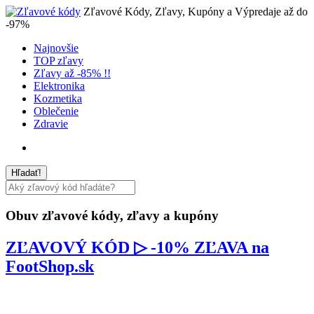
Zľavové Kódy, Zľavy, Kupóny a Výpredaje až do
-97%
Najnovšie
TOP zľavy
Zľavy až -85% !!
Elektronika
Kozmetika
Oblečenie
Zdravie
Obuv
zľavové kódy, zľavy a kupóny
ZĽAVOVÝ KÓD ▷ -10% ZĽAVA na
FootShop.sk