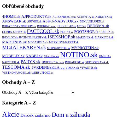
Obľúbené obchody
4HOME.sk
AJPRODUKTY.sk
ALIEXPRESS.com
ALTEVITA.sk
AMIATEX.sk
ANSWEAR.sk
ASKO-NABYTOK.sk
ARTMIE.sk
BENULEKAREN.sk
DEDOMA.sk
BOHATSTVO-PRIRODY.sk
BOOKING.com
BUDCHLAP.sk
CCC.eu
FACTCOOL.sk
FOOTSHOP.sk
DOBRA-MISKA.sk
FEEDO.sk
GORILA.sk
ISEXSHOP.sk
INDOL3C.sk
INTIMNENAKUPY.sk
MARIMEX.sk
MARKET24.sk
MARTINUS.sk
MEGAPRSIA.sk
MERKURYMARKET.sk
MOJALEKAREN.sk
MYPROTEIN.sk
MOJNABYTOK.sk
NOTINO.sk
MÖBELIX.sk
NABBI.sk
NAZUBY.eu
OMEGA-
PARYS.sk
NABYTOK.sk
PROERECTA.com
RUKAHORE.sk
SUPERSTRAVA.sk
TESCOMA.sk
TVRDENESKLA.eu
VIMAX.sk
VIVANTIS.sk
VSETKONAMOBIL.sk
WEBSUPPORT.sk
Obchody A – Z
Obchody A – Z
Kategórie A – Z
Akcie
Dom a záhrada
Darček zadarmo