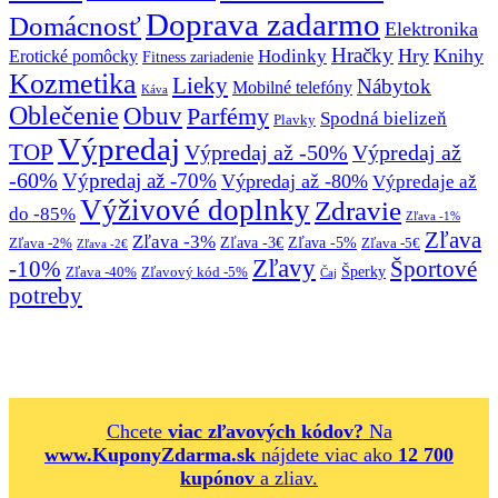
Doprava zadarmo
Domácnosť
Elektronika
Hračky
Hry
Knihy
Hodinky
Erotické pomôcky
Fitness zariadenie
Kozmetika
Lieky
Nábytok
Mobilné telefóny
Káva
Oblečenie
Obuv
Parfémy
Spodná bielizeň
Plavky
Výpredaj
TOP
Výpredaj až -50%
Výpredaj až
-60%
Výpredaj až -70%
Výpredaj až -80%
Výpredaje až
Výživové doplnky
Zdravie
do -85%
Zľava -1%
Zľava
Zľava -3%
Zľava -3€
Zľava -5%
Zľava -2%
Zľava -5€
Zľava -2€
Zľavy
-10%
Športové
Šperky
Zľava -40%
Zľavový kód -5%
Čaj
potreby
Chcete
viac zľavových kódov?
Na
www.KuponyZdarma.sk
nájdete viac ako
12 700
kupónov
a zliav.