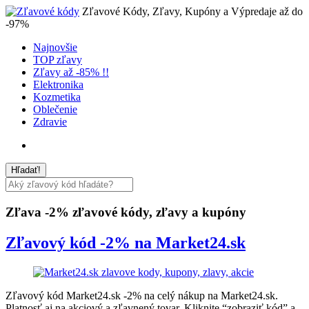
Zľavové Kódy, Zľavy, Kupóny a Výpredaje až do
-97%
Najnovšie
TOP zľavy
Zľavy až -85% !!
Elektronika
Kozmetika
Oblečenie
Zdravie
Zľava -2%
zľavové kódy, zľavy a kupóny
Zľavový kód -2% na Market24.sk
Zľavový kód Market24.sk -2% na celý nákup na Market24.sk.
Platnosť aj na akciový a zľavnený tovar. Kliknite “zobraziť kód” a