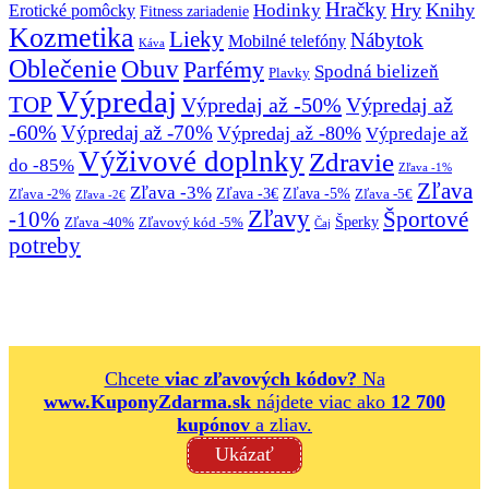
Hračky
Hry
Knihy
Hodinky
Erotické pomôcky
Fitness zariadenie
Kozmetika
Lieky
Nábytok
Mobilné telefóny
Káva
Oblečenie
Obuv
Parfémy
Spodná bielizeň
Plavky
Výpredaj
TOP
Výpredaj až -50%
Výpredaj až
-60%
Výpredaj až -70%
Výpredaj až -80%
Výpredaje až
Výživové doplnky
Zdravie
do -85%
Zľava -1%
Zľava
Zľava -3%
Zľava -3€
Zľava -5%
Zľava -2%
Zľava -5€
Zľava -2€
Zľavy
-10%
Športové
Šperky
Zľava -40%
Zľavový kód -5%
Čaj
potreby
Chcete
viac zľavových kódov?
Na
www.KuponyZdarma.sk
nájdete viac ako
12 700
kupónov
a zliav.
Ukázať