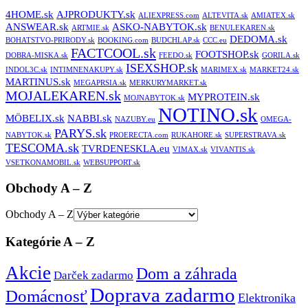
4HOME.sk
AJPRODUKTY.sk
ALIEXPRESS.com
ALTEVITA.sk
AMIATEX.sk
ANSWEAR.sk
ASKO-NABYTOK.sk
ARTMIE.sk
BENULEKAREN.sk
DEDOMA.sk
BOHATSTVO-PRIRODY.sk
BOOKING.com
BUDCHLAP.sk
CCC.eu
FACTCOOL.sk
FOOTSHOP.sk
DOBRA-MISKA.sk
FEEDO.sk
GORILA.sk
ISEXSHOP.sk
INDOL3C.sk
INTIMNENAKUPY.sk
MARIMEX.sk
MARKET24.sk
MARTINUS.sk
MEGAPRSIA.sk
MERKURYMARKET.sk
MOJALEKAREN.sk
MYPROTEIN.sk
MOJNABYTOK.sk
NOTINO.sk
MÖBELIX.sk
NABBI.sk
NAZUBY.eu
OMEGA-
PARYS.sk
NABYTOK.sk
PROERECTA.com
RUKAHORE.sk
SUPERSTRAVA.sk
TESCOMA.sk
TVRDENESKLA.eu
VIMAX.sk
VIVANTIS.sk
VSETKONAMOBIL.sk
WEBSUPPORT.sk
Obchody A – Z
Obchody A – Z
Kategórie A – Z
Akcie
Dom a záhrada
Darček zadarmo
Doprava zadarmo
Domácnosť
Elektronika