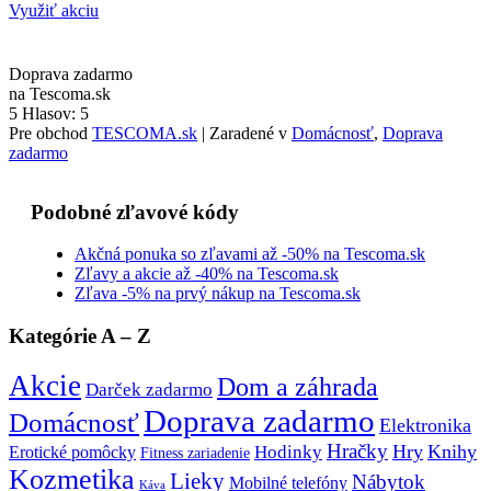
Využiť akciu
Doprava zadarmo
na Tescoma.sk
5
Hlasov:
5
Pre obchod
TESCOMA.sk
| Zaradené v
Domácnosť
,
Doprava
zadarmo
Podobné zľavové kódy
Akčná ponuka so zľavami až -50% na Tescoma.sk
Zľavy a akcie až -40% na Tescoma.sk
Zľava -5% na prvý nákup na Tescoma.sk
Kategórie A – Z
Akcie
Dom a záhrada
Darček zadarmo
Doprava zadarmo
Domácnosť
Elektronika
Hračky
Hry
Knihy
Hodinky
Erotické pomôcky
Fitness zariadenie
Kozmetika
Lieky
Nábytok
Mobilné telefóny
Káva