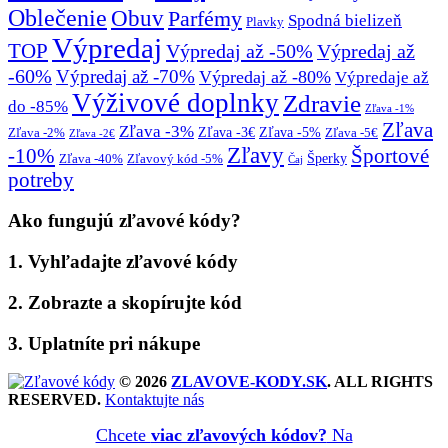
Oblečenie
Obuv
Parfémy
Spodná bielizeň
Plavky
Výpredaj
TOP
Výpredaj až -50%
Výpredaj až
-60%
Výpredaj až -70%
Výpredaj až -80%
Výpredaje až
Výživové doplnky
Zdravie
do -85%
Zľava -1%
Zľava
Zľava -3%
Zľava -3€
Zľava -5%
Zľava -2%
Zľava -5€
Zľava -2€
Zľavy
-10%
Športové
Šperky
Zľava -40%
Zľavový kód -5%
Čaj
potreby
Ako fungujú zľavové kódy?
1. Vyhľadajte zľavové kódy
2. Zobrazte a skopírujte kód
3. Uplatníte pri nákupe
© 2026
ZLAVOVE-KODY.SK
. ALL RIGHTS
RESERVED.
Kontaktujte nás
Chcete
viac zľavových kódov?
Na