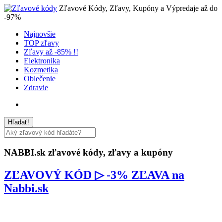
Zľavové Kódy, Zľavy, Kupóny a Výpredaje až do
-97%
Najnovšie
TOP zľavy
Zľavy až -85% !!
Elektronika
Kozmetika
Oblečenie
Zdravie
NABBI.sk
zľavové kódy, zľavy a kupóny
ZĽAVOVÝ KÓD ▷ -3% ZĽAVA na
Nabbi.sk