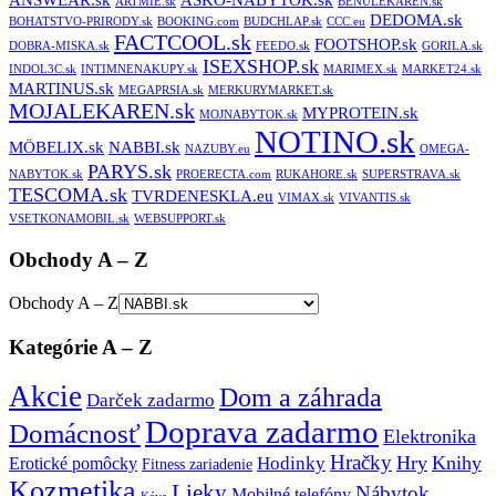
ANSWEAR.sk
ASKO-NABYTOK.sk
ARTMIE.sk
BENULEKAREN.sk
DEDOMA.sk
BOHATSTVO-PRIRODY.sk
BOOKING.com
BUDCHLAP.sk
CCC.eu
FACTCOOL.sk
FOOTSHOP.sk
DOBRA-MISKA.sk
FEEDO.sk
GORILA.sk
ISEXSHOP.sk
INDOL3C.sk
INTIMNENAKUPY.sk
MARIMEX.sk
MARKET24.sk
MARTINUS.sk
MEGAPRSIA.sk
MERKURYMARKET.sk
MOJALEKAREN.sk
MYPROTEIN.sk
MOJNABYTOK.sk
NOTINO.sk
MÖBELIX.sk
NABBI.sk
NAZUBY.eu
OMEGA-
PARYS.sk
NABYTOK.sk
PROERECTA.com
RUKAHORE.sk
SUPERSTRAVA.sk
TESCOMA.sk
TVRDENESKLA.eu
VIMAX.sk
VIVANTIS.sk
VSETKONAMOBIL.sk
WEBSUPPORT.sk
Obchody A – Z
Obchody A – Z
Kategórie A – Z
Akcie
Dom a záhrada
Darček zadarmo
Doprava zadarmo
Domácnosť
Elektronika
Hračky
Hry
Knihy
Hodinky
Erotické pomôcky
Fitness zariadenie
Kozmetika
Lieky
Nábytok
Mobilné telefóny