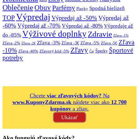
Káva
Oblečenie
Obuv
Parfémy
Spodná bielizeň
Plavky
Výpredaj
TOP
Výpredaj až -50%
Výpredaj až
-60%
Výpredaj až -70%
Výpredaj až -80%
Výpredaje až
Výživové doplnky
Zdravie
do -85%
Zľava -1%
Zľava
Zľava -3%
Zľava -3€
Zľava -5%
Zľava -2%
Zľava -5€
Zľava -2€
Zľavy
-10%
Športové
Šperky
Zľava -40%
Zľavový kód -5%
Čaj
potreby
Chcete
viac zľavových kódov?
Na
www.KuponyZdarma.sk
nájdete viac ako
12 700
kupónov
a zliav.
Ukázať
Ako fungujú zľavové kódy?