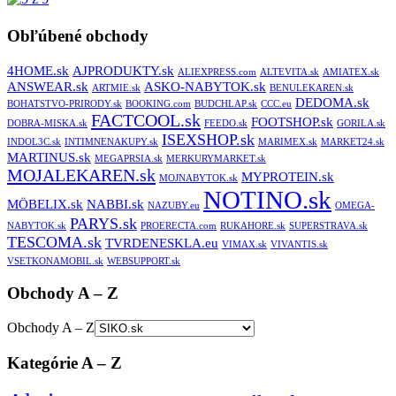
Obľúbené obchody
4HOME.sk
AJPRODUKTY.sk
ALIEXPRESS.com
ALTEVITA.sk
AMIATEX.sk
ANSWEAR.sk
ASKO-NABYTOK.sk
ARTMIE.sk
BENULEKAREN.sk
DEDOMA.sk
BOHATSTVO-PRIRODY.sk
BOOKING.com
BUDCHLAP.sk
CCC.eu
FACTCOOL.sk
FOOTSHOP.sk
DOBRA-MISKA.sk
FEEDO.sk
GORILA.sk
ISEXSHOP.sk
INDOL3C.sk
INTIMNENAKUPY.sk
MARIMEX.sk
MARKET24.sk
MARTINUS.sk
MEGAPRSIA.sk
MERKURYMARKET.sk
MOJALEKAREN.sk
MYPROTEIN.sk
MOJNABYTOK.sk
NOTINO.sk
MÖBELIX.sk
NABBI.sk
NAZUBY.eu
OMEGA-
PARYS.sk
NABYTOK.sk
PROERECTA.com
RUKAHORE.sk
SUPERSTRAVA.sk
TESCOMA.sk
TVRDENESKLA.eu
VIMAX.sk
VIVANTIS.sk
VSETKONAMOBIL.sk
WEBSUPPORT.sk
Obchody A – Z
Obchody A – Z
Kategórie A – Z