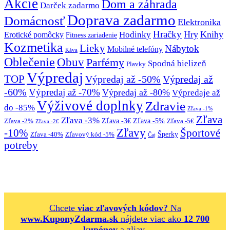
Akcie
Dom a záhrada
Darček zadarmo
Doprava zadarmo
Domácnosť
Elektronika
Hračky
Hry
Knihy
Hodinky
Erotické pomôcky
Fitness zariadenie
Kozmetika
Lieky
Nábytok
Mobilné telefóny
Káva
Oblečenie
Obuv
Parfémy
Spodná bielizeň
Plavky
Výpredaj
TOP
Výpredaj až -50%
Výpredaj až
-60%
Výpredaj až -70%
Výpredaj až -80%
Výpredaje až
Výživové doplnky
Zdravie
do -85%
Zľava -1%
Zľava
Zľava -3%
Zľava -3€
Zľava -5%
Zľava -2%
Zľava -5€
Zľava -2€
Zľavy
-10%
Športové
Šperky
Zľava -40%
Zľavový kód -5%
Čaj
potreby
Chcete
viac zľavových kódov?
Na
www.KuponyZdarma.sk
nájdete viac ako
12 700
kupónov
a zliav.