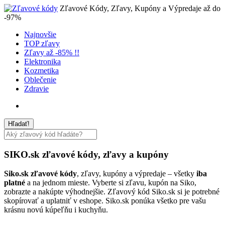
Zľavové Kódy, Zľavy, Kupóny a Výpredaje až do
-97%
Najnovšie
TOP zľavy
Zľavy až -85% !!
Elektronika
Kozmetika
Oblečenie
Zdravie
SIKO.sk
zľavové kódy, zľavy a kupóny
Siko.sk zľavové kódy
, zľavy, kupóny a výpredaje – všetky
iba
platné
a na jednom mieste. Vyberte si zľavu, kupón na Siko,
zobrazte a nakúpte výhodnejšie. Zľavový kód Siko.sk si je potrebné
skopírovať a uplatniť v eshope. Siko.sk ponúka všetko pre vašu
krásnu novú kúpeľňu i kuchyňu.