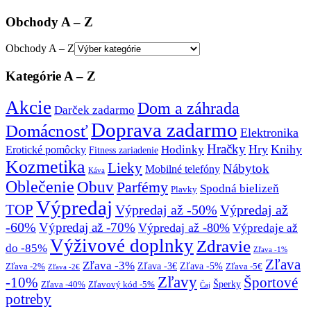
Obchody A – Z
Obchody A – Z
Kategórie A – Z
Akcie
Dom a záhrada
Darček zadarmo
Doprava zadarmo
Domácnosť
Elektronika
Hračky
Hry
Knihy
Hodinky
Erotické pomôcky
Fitness zariadenie
Kozmetika
Lieky
Nábytok
Mobilné telefóny
Káva
Oblečenie
Obuv
Parfémy
Spodná bielizeň
Plavky
Výpredaj
TOP
Výpredaj až -50%
Výpredaj až
-60%
Výpredaj až -70%
Výpredaj až -80%
Výpredaje až
Výživové doplnky
Zdravie
do -85%
Zľava -1%
Zľava
Zľava -3%
Zľava -3€
Zľava -5%
Zľava -2%
Zľava -5€
Zľava -2€
Zľavy
-10%
Športové
Šperky
Zľava -40%
Zľavový kód -5%
Čaj
potreby