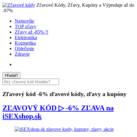
Zľavové Kódy, Zľavy, Kupóny a Výpredaje až do
-97%
Najnovšie
TOP zľavy
Zľavy až -85% !!
Elektronika
Kozmetika
Oblečenie
Zdravie
Zľavový kód -6%
zľavové kódy, zľavy a kupóny
ZĽAVOVÝ KÓD ▷ -6% ZĽAVA na
iSEXshop.sk