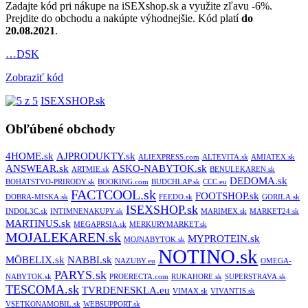
Zadajte kód pri nákupe na iSEXshop.sk a využite zľavu -6%.
Prejdite do obchodu a nakúpte výhodnejšie. Kód platí
do
20.08.2021
.
…DSK
Zobraziť kód
ISEXSHOP.sk
Obľúbené obchody
4HOME.sk
AJPRODUKTY.sk
ALIEXPRESS.com
ALTEVITA.sk
AMIATEX.sk
ANSWEAR.sk
ASKO-NABYTOK.sk
ARTMIE.sk
BENULEKAREN.sk
DEDOMA.sk
BOHATSTVO-PRIRODY.sk
BOOKING.com
BUDCHLAP.sk
CCC.eu
FACTCOOL.sk
FOOTSHOP.sk
DOBRA-MISKA.sk
FEEDO.sk
GORILA.sk
ISEXSHOP.sk
INDOL3C.sk
INTIMNENAKUPY.sk
MARIMEX.sk
MARKET24.sk
MARTINUS.sk
MEGAPRSIA.sk
MERKURYMARKET.sk
MOJALEKAREN.sk
MYPROTEIN.sk
MOJNABYTOK.sk
NOTINO.sk
MÖBELIX.sk
NABBI.sk
NAZUBY.eu
OMEGA-
PARYS.sk
NABYTOK.sk
PROERECTA.com
RUKAHORE.sk
SUPERSTRAVA.sk
TESCOMA.sk
TVRDENESKLA.eu
VIMAX.sk
VIVANTIS.sk
VSETKONAMOBIL.sk
WEBSUPPORT.sk